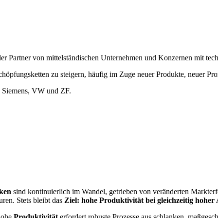
der Partner von mittelständischen Unternehmen und Konzernen mit tec
rtschöpfungsketten zu steigern, häufig im Zuge neuer Produkte, neuer Pr
 Siemens, VW und ZF.
ken
sind kontinuierlich im Wandel, getrieben von veränderten Markter
uren. Stets bleibt das
Ziel: hohe Produktivität bei gleichzeitig hoher A
hohe
Produktivität
erfordert robuste Prozesse aus schlanken, maßgesch