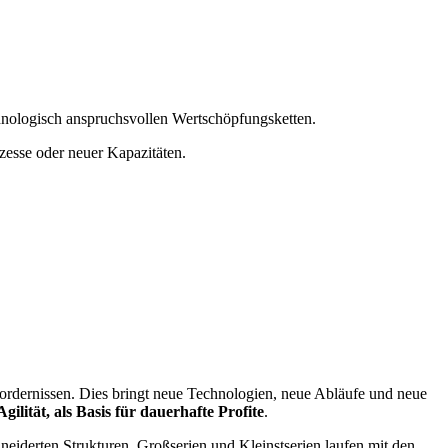
hnologisch anspruchsvollen Wertschöpfungsketten.
ozesse oder neuer Kapazitäten.
fordernissen. Dies bringt neue Technologien, neue Abläufe und neue
gilität, als Basis für dauerhafte Profite
.
neiderten Strukturen. Großserien und Kleinstserien laufen mit den