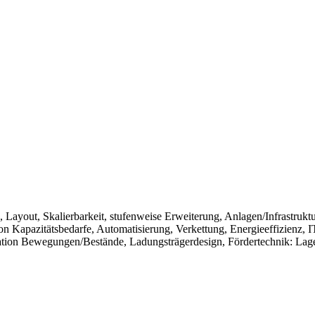
 Layout, Skalierbarkeit, stufenweise Erweiterung, Anlagen/Infrastrukt
n Kapazitätsbedarfe, Automatisierung, Verkettung, Energieeffizienz, IT
tion Bewegungen/Bestände, Ladungsträgerdesign, Fördertechnik: Lager